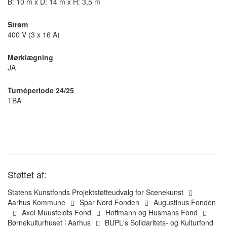
B: 10 m x D: 14 m x H: 3,5 m
Strøm
400 V (3 x 16 A)
Mørklægning
JA
Turnéperiode 24/25
TBA
Støttet af:
Statens Kunstfonds Projektstøtteudvalg for Scenekunst
Aarhus Kommune
Spar Nord Fonden
Augustinus Fonden
Axel Muusfeldts Fond
Hoffmann og Husmans Fond
Børnekulturhuset i Aarhus
BUPL's Solidaritets- og Kulturfond