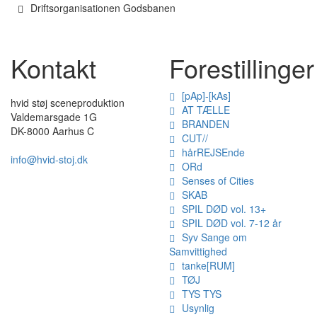
Driftsorganisationen Godsbanen
Kontakt
Forestillinger
[pAp]-[kAs]
hvid støj sceneproduktion
AT TÆLLE
Valdemarsgade 1G
BRANDEN
DK-8000 Aarhus C
CUT//
hårREJSEnde
info@hvid-stoj.dk
ORd
Senses of Cities
SKAB
SPIL DØD vol. 13+
SPIL DØD vol. 7-12 år
Syv Sange om
Samvittighed
tanke[RUM]
TØJ
TYS TYS
Usynlig