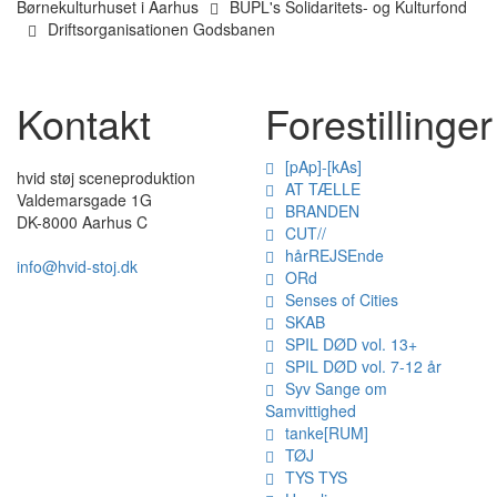
Børnekulturhuset i Aarhus
BUPL's Solidaritets- og Kulturfond
Driftsorganisationen Godsbanen
Kontakt
Forestillinger
[pAp]-[kAs]
hvid støj sceneproduktion
AT TÆLLE
Valdemarsgade 1G
BRANDEN
DK-8000 Aarhus C
CUT//
hårREJSEnde
info@hvid-stoj.dk
ORd
Senses of Cities
SKAB
SPIL DØD vol. 13+
SPIL DØD vol. 7-12 år
Syv Sange om
Samvittighed
tanke[RUM]
TØJ
TYS TYS