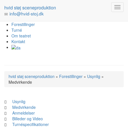
hvid støj sceneproduktion
info@hvid-stoj.dk
Forestillinger
Turné
Om teatret
Kontakt
hvid støj sceneproduktion
»
Forestillinger
»
Usynlig
»
Medvirkende
Usynlig
Medvirkende
Anmeldelser
Billeder og Video
Turnéspecifikationer