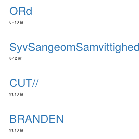
ORd
6 - 10 år
SyvSangeomSamvittighe
8-12 år
CUT//
fra 13 år
BRANDEN
fra 13 år