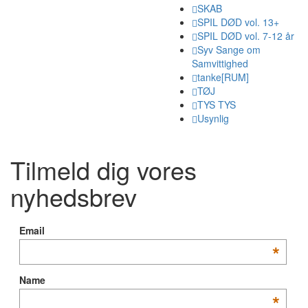
SKAB
SPIL DØD vol. 13+
SPIL DØD vol. 7-12 år
Syv Sange om
Samvittighed
tanke[RUM]
TØJ
TYS TYS
Usynlig
Tilmeld dig vores
nyhedsbrev
Email
*
Name
*