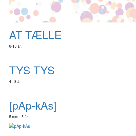
AT TÆLLE
6-10 år.
TYS TYS
4 - 8 år
[pAp-kAs]
5 mdr - 5 år.