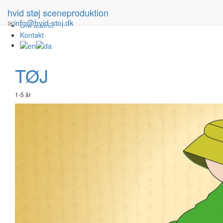
Forestillinger
hvid støj sceneproduktion
Turné
info@hvid-stoj.dk
Om teatret
Kontakt
TØJ
1-5 år