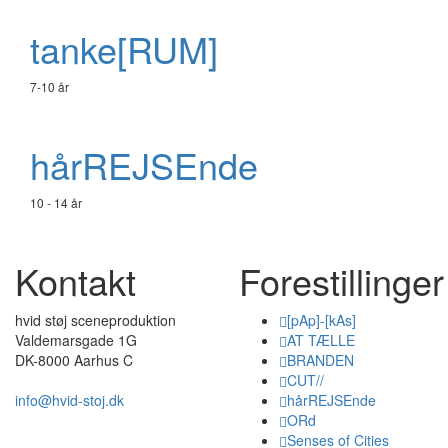
tanke[RUM]
7-10 år
hårREJSEnde
10 - 14 år
Kontakt
Forestillinger
hvid støj sceneproduktion
[pAp]-[kAs]
Valdemarsgade 1G
AT TÆLLE
DK-8000 Aarhus C
BRANDEN
CUT//
info@hvid-stoj.dk
hårREJSEnde
ORd
Senses of Cities