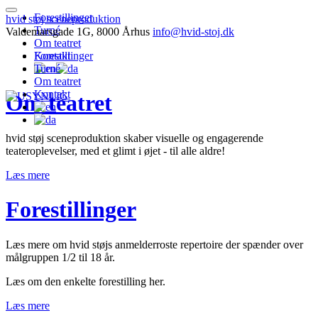
Forestillinger
hvid støj sceneproduktion
Turné
Valdemarsgade 1G, 8000 Århus
info@hvid-stoj.dk
Om teatret
Kontakt
Forestillinger
Turné
Om teatret
Kontakt
Om teatret
hvid støj sceneproduktion skaber visuelle og engagerende
teateroplevelser, med et glimt i øjet - til alle aldre!
Læs mere
Forestillinger
Læs mere om hvid støjs anmelderroste repertoire der spænder over
målgruppen 1/2 til 18 år.
Læs om den enkelte forestilling her.
Læs mere