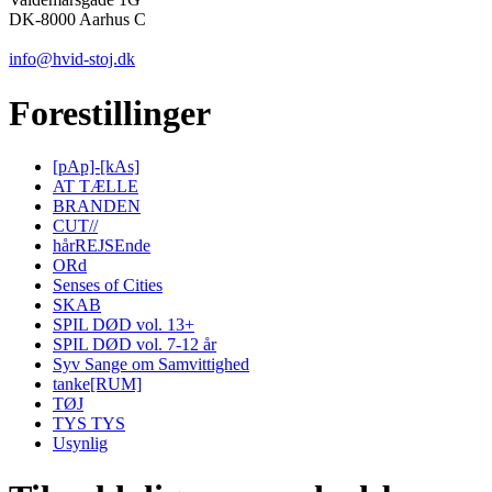
DK-8000 Aarhus C
info@hvid-stoj.dk
Forestillinger
[pAp]-[kAs]
AT TÆLLE
BRANDEN
CUT//
hårREJSEnde
ORd
Senses of Cities
SKAB
SPIL DØD vol. 13+
SPIL DØD vol. 7-12 år
Syv Sange om Samvittighed
tanke[RUM]
TØJ
TYS TYS
Usynlig