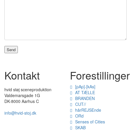
Kontakt
Forestillinger
[pAp]-[kAs]
hvid støj sceneproduktion
AT TÆLLE
Valdemarsgade 1G
BRANDEN
DK-8000 Aarhus C
CUT//
hårREJSEnde
info@hvid-stoj.dk
ORd
Senses of Cities
SKAB