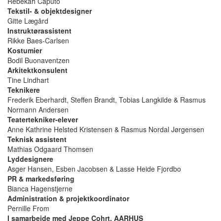
Rebekah Caputo
Tekstil- & objektdesigner
Gitte Lægård
Instruktørassistent
Rikke Baes-Carlsen
Kostumier
Bodil Buonaventzen
Arkitektkonsulent
Tine Lindhart
Teknikere
Frederik Eberhardt, Steffen Brandt, Tobias Langkilde & Rasmus
Normann Andersen
Teatertekniker-elever
Anne Kathrine Helsted Kristensen & Rasmus Nordal Jørgensen
Teknisk assistent
Mathias Odgaard Thomsen
Lyddesignere
Asger Hansen, Esben Jacobsen & Lasse Heide Fjordbo
PR & markedsføring
Bianca Hagenstjerne
Administration & projektkoordinator
Pernille From
I samarbejde med Jeppe Cohrt, AARHUS