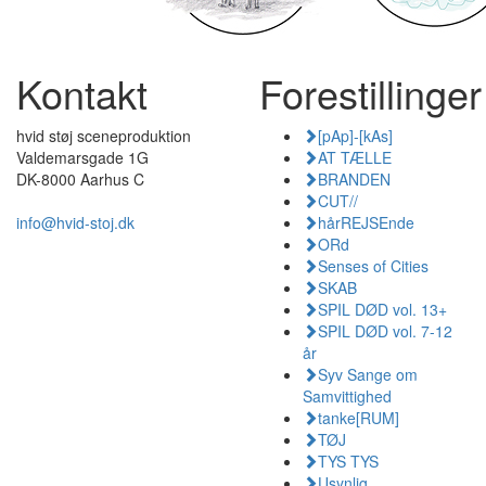
Kontakt
Forestillinger
hvid støj sceneproduktion
[pAp]-[kAs]
Valdemarsgade 1G
AT TÆLLE
DK-8000 Aarhus C
BRANDEN
CUT//
info@hvid-stoj.dk
hårREJSEnde
ORd
Senses of Cities
SKAB
SPIL DØD vol. 13+
SPIL DØD vol. 7-12
år
Syv Sange om
Samvittighed
tanke[RUM]
TØJ
TYS TYS
Usynlig