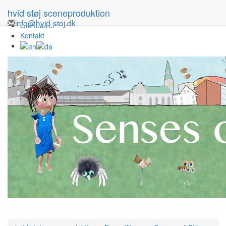
Forestillinger
hvid støj sceneproduktion
Turné
info@hvid-stoj.dk
Om teatret
Kontakt