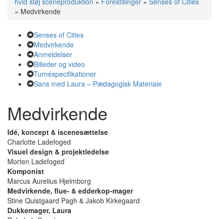
hvid støj sceneproduktion
»
Forestillinger
»
Senses of Cities
»
Medvirkende
Senses of Cities
Medvirkende
Anmeldelser
Billeder og video
Turnéspecifikationer
Sans med Laura – Pædagogisk Materiale
Medvirkende
Idé, koncept & iscenesættelse
Charlotte Ladefoged
Visuel design & projektledelse
Morten Ladefoged
Komponist
Marcus Aurelius Hjelmborg
Medvirkende, flue- & edderkop-mager
Stine Quistgaard Pagh & Jakob Kirkegaard
Dukkemager, Laura