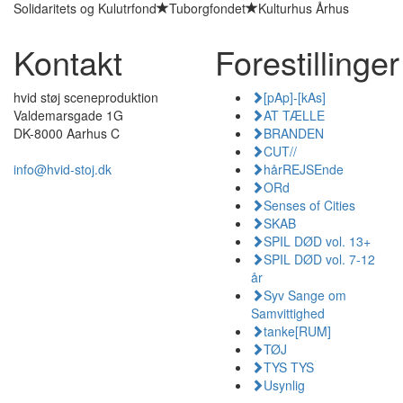
Solidaritets og Kulutrfond
Tuborgfondet
Kulturhus Århus
Kontakt
Forestillinger
hvid støj sceneproduktion
[pAp]-[kAs]
Valdemarsgade 1G
AT TÆLLE
DK-8000 Aarhus C
BRANDEN
CUT//
info@hvid-stoj.dk
hårREJSEnde
ORd
Senses of Cities
SKAB
SPIL DØD vol. 13+
SPIL DØD vol. 7-12
år
Syv Sange om
Samvittighed
tanke[RUM]
TØJ
TYS TYS
Usynlig