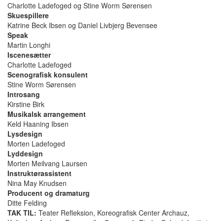
Charlotte Ladefoged og Stine Worm Sørensen
Skuespillere
Katrine Beck Ibsen og Daniel Livbjerg Bevensee
Speak
Martin Longhi
Iscenesætter
Charlotte Ladefoged
Scenografisk konsulent
Stine Worm Sørensen
Introsang
Kirstine Birk
Musikalsk arrangement
Keld Haaning Ibsen
Lysdesign
Morten Ladefoged
Lyddesign
Morten Meilvang Laursen
Instruktørassistent
Nina May Knudsen
Producent og dramaturg
Ditte Felding
TAK TIL:
Teater Refleksion, Koreografisk Center Archauz,