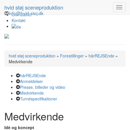
Forestillinger
hvid støj sceneproduktion
Turné
info@hvid-stoj.dk
Om teatret
Kontakt
hvid støj sceneproduktion
»
Forestillinger
»
hårREJSEnde
»
Medvirkende
hårREJSEnde
Anmeldelser
Presse, billeder og video
Medvirkende
Turnéspecifikationer
Medvirkende
Idé og koncept