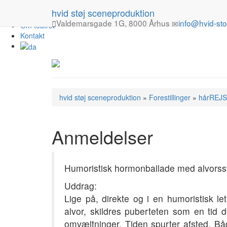
Forestillinger
hvid støj sceneproduktion
Turné
Valdemarsgade 1G, 8000 Århus
info@hvid-sto
Om teatret
Kontakt
hvid støj sceneproduktion
»
Forestillinger
»
hårREJ
Anmeldelser
Humoristisk hormonballade med alvors
Uddrag:
Lige på, direkte og i en humoristisk l
alvor, skildres puberteten som en tid 
omvæltninger. Tiden spurter afsted. Båd