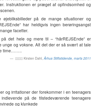
ær. Instruktionen er præget af opfindsomhed og
 scenen.
e øjebliksbilleder på de mange situationer og
rREJSEnde” har heldigvis ingen berøringsangst
 mange facetter.
d på det hele og mere til – “hårREJSEnde” er
e unge og voksne. Alt det der er så svært at tale
nde time……..
Kirsten Dahl,
Århus Stiftstidende, marts 2011
r og irritationer der forekommer i en teenagers
ig indlevende på de tilstedeværende teenagere
, hvinede og klynkede