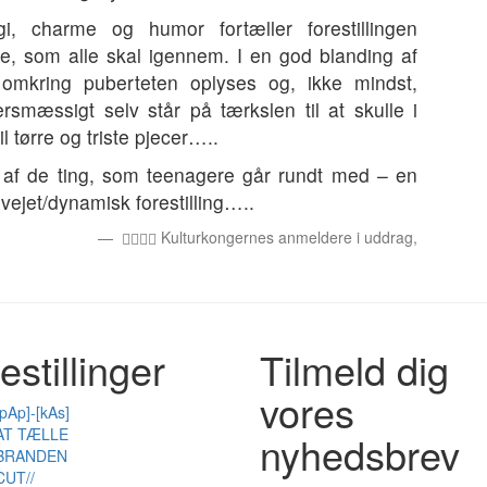
 charme og humor fortæller forestillingen
, som alle skal igennem. I en god blanding af
 omkring puberteten oplyses og, ikke mindst,
smæssigt selv står på tærkslen til at skulle i
l tørre og triste pjecer…..
 af de ting, som teenagere går rundt med – en
rvejet/dynamisk forestilling…..
Kulturkongernes anmeldere i uddrag,
estillinger
Tilmeld dig
vores
[pAp]-[kAs]
AT TÆLLE
nyhedsbrev
BRANDEN
CUT//