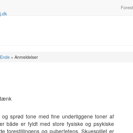
Foresti
j.dk
SEnde
»
Anmeldelser
stænk
et og sprød tone med fine underliggene toner af
der både er fyldt med store fysiske og psykiske
e forestillingens og pubertetens. Skuespillet er