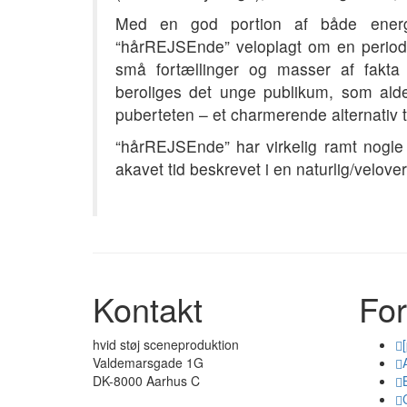
Med en god portion af både energi,
“hårREJSEnde” veloplagt om en periode
små fortællinger og masser af fakta
beroliges det unge publikum, som alder
puberteten – et charmerende alternativ ti
“hårREJSEnde” har virkelig ramt nogle
akavet tid beskrevet i en naturlig/velove
Kontakt
For
hvid støj sceneproduktion
Valdemarsgade 1G
DK-8000 Aarhus C