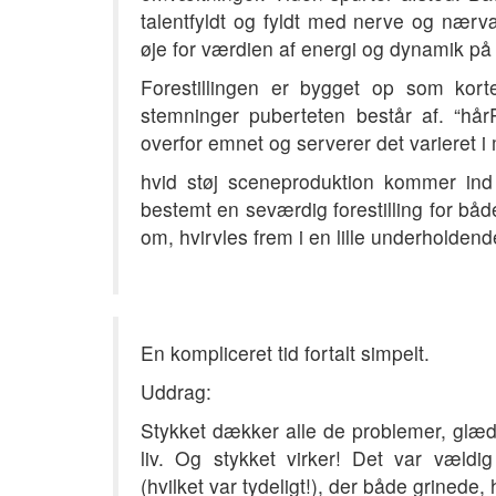
talentfyldt og fyldt med nerve og nærv
øje for værdien af energi og dynamik på
Forestillingen er bygget op som kort
stemninger puberteten består af. “hå
overfor emnet og serverer det varieret i
hvid støj sceneproduktion kommer in
bestemt en seværdig forestilling for båd
om, hvirvles frem i en lille underholde
En kompliceret tid fortalt simpelt.
Uddrag:
Stykket dækker alle de problemer, glæde
liv. Og stykket virker! Det var væld
(hvilket var tydeligt!), der både grinede