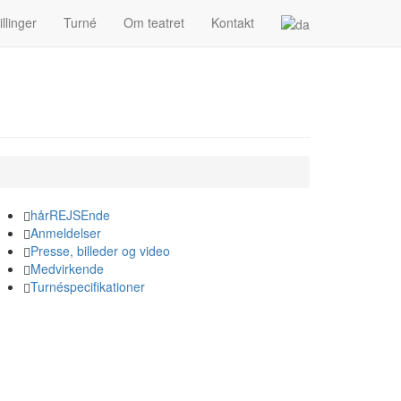
llinger
Turné
Om teatret
Kontakt
hårREJSEnde
Anmeldelser
Presse, billeder og video
Medvirkende
Turnéspecifikationer