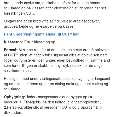
brændende ønske om, at skabe et afsæt for at tage emnet
selvskade op på klassen efter eleverne/de studerende har set
forestillingen CUT//.
Opgaverne er en bred vifte at individuelle arbejdsopgaver,
gruppearbejde og fællesarbejde på klassen.
Hent undervisningsmaterialet til CUT// her.
Klassetrin:
Fra 7.klasse og op
Formål:
At skabe rum for at de unge kan sætte ord på oplevelsen
af CUT// uden, at nogen føler sig udsat eller at oplevelsen bare
ligger og rumsterer i den unges egen bevidsthed – i samme ånd
som forestillingen er skabt, nemlig i dyb respekt for de unge
selvskadere selv.
Hensigten med undervisningsmaterialets opbygning er langsomt
og nænsomt at åbne op for en dialog omkring emnet cutting og
selvskade.
Opbygning:
Undervisningsmaterialet er bygget op i tre
moduler; 1. Tilbageblik på den individuelle teateroplevelse,
2.Personkarakteristik af personer i CUT// og 3.Spørgsmål til
diskussion.