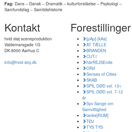
Fag:
Dans – Dansk – Dramatik – kulturforståelse – Psykologi –
Samfundsfag – Samtidshistorie
Kontakt
Forestillinger
hvid støj sceneproduktion
[pAp]-[kAs]
Valdemarsgade 1G
AT TÆLLE
DK-8000 Aarhus C
BRANDEN
CUT//
info@hvid-stoj.dk
hårREJSEnde
ORd
Senses of Cities
SKAB
SPIL DØD vol. 13+
SPIL DØD vol. 7-12
år
Syv Sange om
Samvittighed
tanke[RUM]
TØJ
TYS TYS