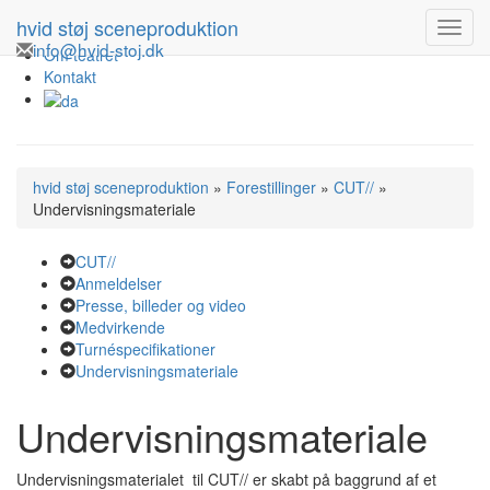
Forestillinger
hvid støj sceneproduktion
Turné
info@hvid-stoj.dk
Om teatret
Kontakt
hvid støj sceneproduktion
»
Forestillinger
»
CUT//
»
Undervisningsmateriale
CUT//
Anmeldelser
Presse, billeder og video
Medvirkende
Turnéspecifikationer
Undervisningsmateriale
Undervisningsmateriale
Undervisningsmaterialet til CUT// er skabt på baggrund af et